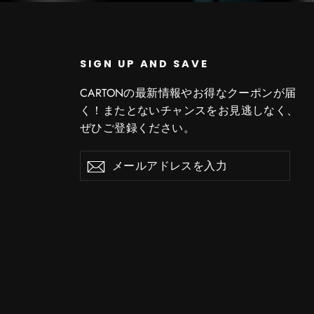
SIGN UP AND SAVE
CARTONの最新情報やお得なクーポンが届
く！またとないチャンスをお見逃しなく、
ぜひご登録ください。
メ
購
購
ー
読
読
ル
す
す
ア
る
ド
る
レ
ス
を
入
力