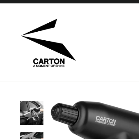
コ
ン
テ
ン
ツ
に
ス
キ
ッ
プ