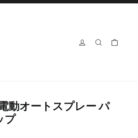
カート
ログイン
検索
N 電動オートスプレー パ
ップ