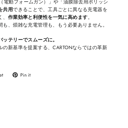
FOAM（電動フォームガン）」や「油膜除去用ポリッシ
を共用
できることで、工具ごとに異なる充電器を
く、
作業効率と利便性を一気に高めます
。
間も、煩雑な充電管理も、もう必要ありません。
バッテリーでスムーズに。
の新基準を提案する、CARTONならではの革新
X
ピ
et
Pin it
で
ン
シ
タ
ェ
レ
ア
ス
ト
で
シ