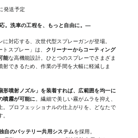
内に発送予定
対応。洗車の工程を、もっと自由に。―
ンに対応する、次世代型スプレーガンが登場。
オートスプレー」は、
クリーナーからコーティング
可能
な高機能設計。ひとつのスプレーでさまざま
噴射できるため、作業の手間を大幅に軽減しま
扇形噴射ノズル」を装着すれば、広範囲を均一に
の噴霧が可能に
。繊細で美しい霧がムラを抑え、
上。プロフェッショナルの仕上がりを、どなたで
す。
ON独自のバッテリー共用システム
を採用。