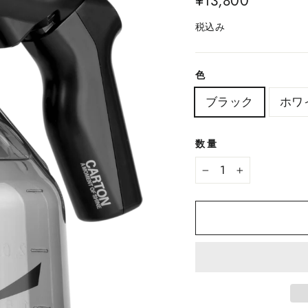
¥13,800
常
税込み
価
格
色
ブラック
ホワ
数量
−
+