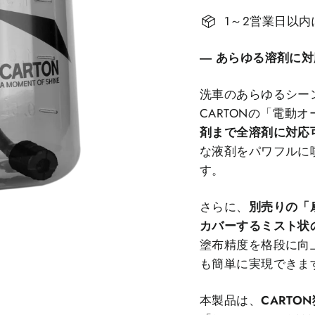
1～2営業日以
― あらゆる溶剤に
洗車のあらゆるシー
CARTONの「電動
剤まで全溶剤に対応
な液剤をパワフルに
す。
さらに、
別売りの「
カバーするミスト状
塗布精度を格段に向
も簡単に実現できま
本製品は、
CART