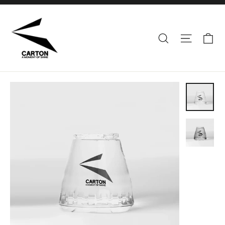
コ
ン
テ
カ
検索
サイト
ン
ツ
に
ス
キ
ッ
プ