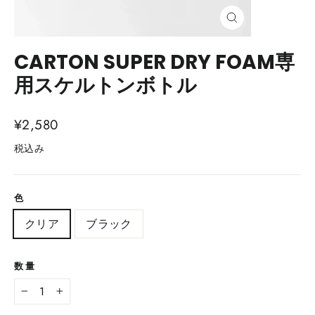
閉
じ
る
CARTON SUPER DRY FOAM専
用スケルトンボトル
通
¥2,580
常
税込み
価
格
色
クリア
ブラック
数量
−
+