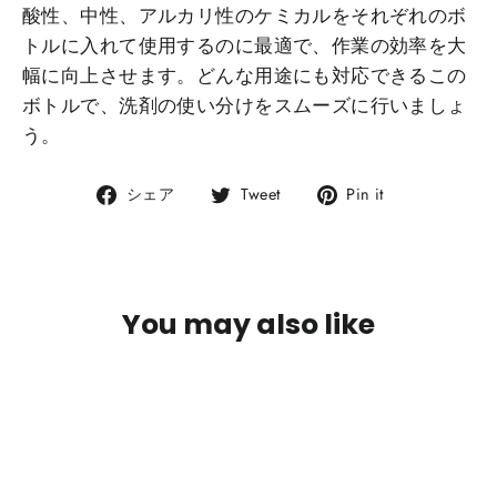
酸性、中性、アルカリ性のケミカルをそれぞれのボ
トルに入れて使用するのに最適で、作業の効率を大
幅に向上させます。どんな用途にも対応できるこの
ボトルで、洗剤の使い分けをスムーズに行いましょ
う。
Facebook
X
ピ
シェア
Tweet
Pin it
で
で
ン
シ
シ
タ
ェ
ェ
レ
ア
ア
ス
You may also like
ト
で
シ
ェ
ア